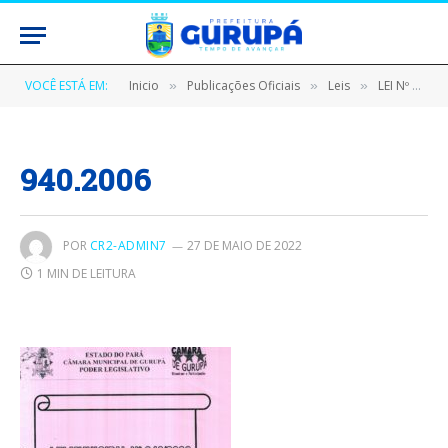
VOCÊ ESTÁ EM:
Inicio
Publicações Oficiais
Leis
LEI Nº 940/2006, DE 09 DE MAIO DE 2006 (Institui o plano de carreira e remuneração dos servidores da secretaria municipal de saúde do município de Gurupá e dá outras providências)
»
»
»
940.2006
POR
CR2-ADMIN7
27 DE MAIO DE 2022
1 MIN DE LEITURA