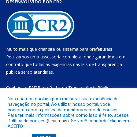
DESENVOLVIDO POR CR2
Muito mais que
criar site
ou
sistema para prefeituras
!
Realizamos uma
assessoria
completa, onde garantimos em
contrato que todas as exigências das
leis de transparência
pública
serão atendidas.
Conheça o
PNTP
e o
Radar da Transparência Pública
Nós usamos cookies para melhorar sua experiência de
navegação no portal. Ao utilizar nosso portal, você
concorda com a política de monitoramento de cookies.
Todos os direitos reservados a Prefeitura Municipal de Gurupá
Para ter mais informações sobre como isso é feito, acesse
Política de cookies (
Leia mais
). Se você concorda, clique em
ACEITO.
Mapa do Site
Acessar Área Administrativa
Acessar o Webmail