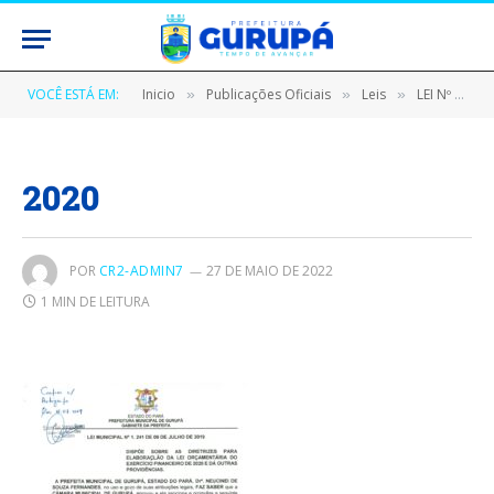
VOCÊ ESTÁ EM:
Inicio
Publicações Oficiais
Leis
LEI Nº 1241/2019, DE 09 DE JULHO DE 2019 (LDO 2020 Dispõe sobre as diretrizes para elaboração da lei orçamentária do exercício financeiro de 2020 e dá outras providências)
»
»
»
2020
POR
CR2-ADMIN7
27 DE MAIO DE 2022
1 MIN DE LEITURA