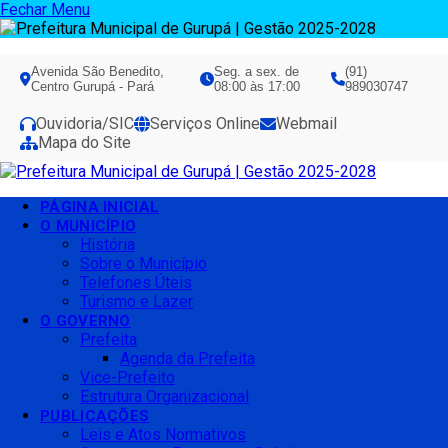
Fechar Menu
Avenida São Benedito,
Seg. a sex. de
(91)
Centro Gurupá - Pará
08:00 às 17:00
989030747
Ouvidoria/SIC
Serviços Online
Webmail
Mapa do Site
PÁGINA INICIAL
O MUNICÍPIO
História
Sobre o Município
Telefones Úteis
Turismo e Lazer
O GOVERNO
Prefeita
Agenda da Prefeita
Vice-Prefeito
Estrutura Organizacional
PUBLICAÇÕES
Leis e Atos Normativos