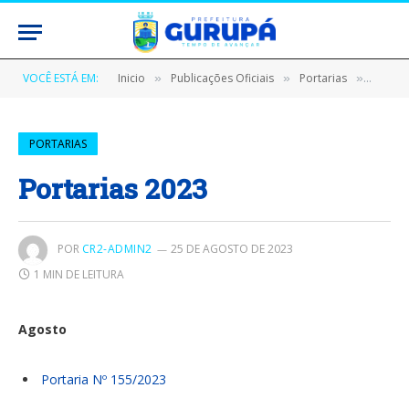
VOCÊ ESTÁ EM:
Inicio
Publicações Oficiais
Portarias
Portar
»
»
»
PORTARIAS
Portarias 2023
POR
CR2-ADMIN2
25 DE AGOSTO DE 2023
1 MIN DE LEITURA
Agosto
Portaria Nº 155/2023