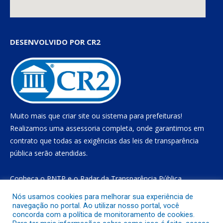
DESENVOLVIDO POR CR2
Muito mais que
criar site
ou
sistema para prefeituras
!
Realizamos uma
assessoria
completa, onde garantimos em
contrato que todas as exigências das
leis de transparência
pública
serão atendidas.
Conheça o
PNTP
e o
Radar da Transparência Pública
Nós usamos cookies para melhorar sua experiência de
navegação no portal. Ao utilizar nosso portal, você
concorda com a política de monitoramento de cookies.
Todos os direitos reservados a Prefeitura Municipal de Gurupá