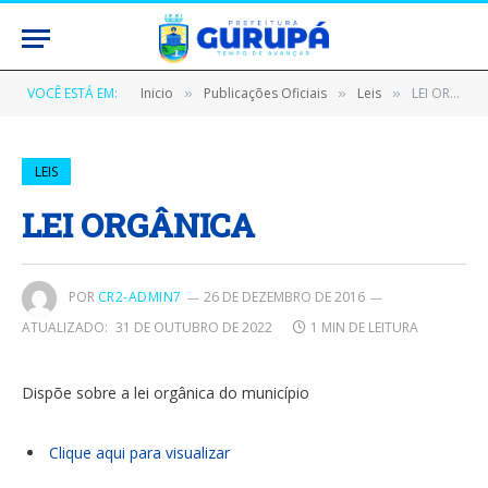
VOCÊ ESTÁ EM:
Inicio
Publicações Oficiais
Leis
LEI ORGÂNICA
»
»
»
LEIS
LEI ORGÂNICA
POR
CR2-ADMIN7
26 DE DEZEMBRO DE 2016
ATUALIZADO:
31 DE OUTUBRO DE 2022
1 MIN DE LEITURA
Dispõe sobre a lei orgânica do município
Clique aqui para visualizar