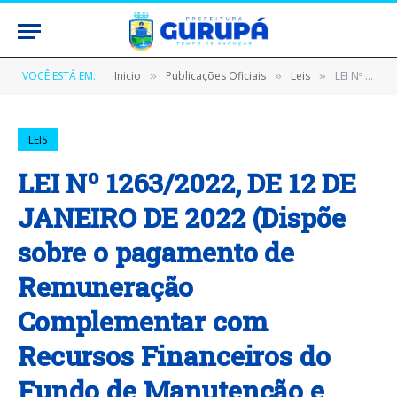
VOCÊ ESTÁ EM:
Inicio
Publicações Oficiais
Leis
LEI Nº 1263/2022, DE 12 DE JANEIRO DE 2022 (Dispõe sobre o pagamento de Remuneração Complementar com Recursos Financeiros do Fundo de Manutenção e Desenvolvimento da Educação Básica e de valorização e de valorização dos profissionais em efetivo exercício nas atividades da educação básica do município de Gurupá e dá outras providências)
»
»
»
LEIS
LEI Nº 1263/2022, DE 12 DE
JANEIRO DE 2022 (Dispõe
sobre o pagamento de
Remuneração
Complementar com
Recursos Financeiros do
Fundo de Manutenção e