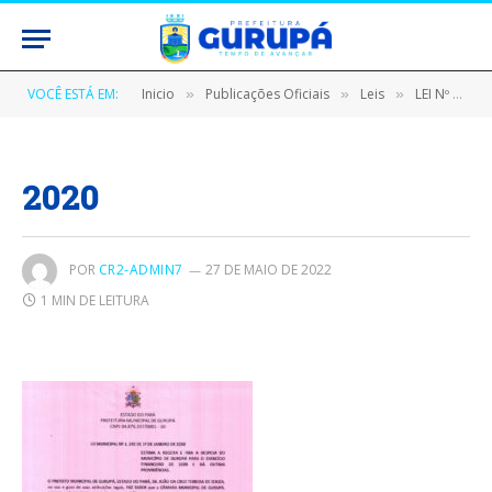
VOCÊ ESTÁ EM:
Inicio
Publicações Oficiais
Leis
LEI Nº 1242/2020, DE 01 DE JANEIRO DE 2020 (LOA 2020 Estima a receita e fixa a despesa do município de Gurupá para o exercício financeiro de 2020 e dá outras providências)
»
»
»
2020
POR
CR2-ADMIN7
27 DE MAIO DE 2022
1 MIN DE LEITURA