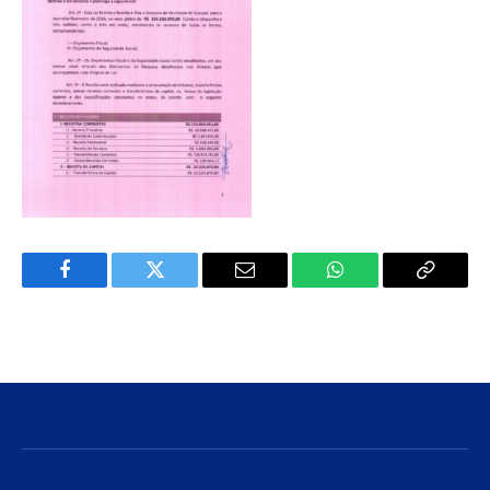
Facebook
Twitter
E-
WhatsApp
Copiar
mail
Link