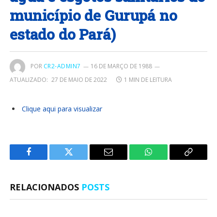
município de Gurupá no
estado do Pará)
POR
CR2-ADMIN7
16 DE MARÇO DE 1988
ATUALIZADO:
27 DE MAIO DE 2022
1 MIN DE LEITURA
Clique aqui para visualizar
Facebook
Twitter
E-
WhatsApp
Copiar
mail
Link
RELACIONADOS
POSTS