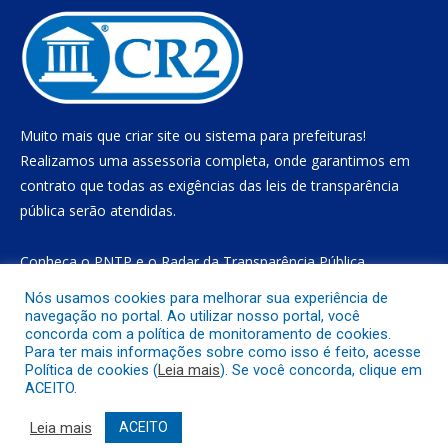
Muito mais que
criar site
ou
sistema para prefeituras
!
Realizamos uma
assessoria
completa, onde garantimos em
contrato que todas as exigências das
leis de transparência
pública
serão atendidas.
Conheça o
PNTP
e o
Radar da Transparência Pública
Nós usamos cookies para melhorar sua experiência de
navegação no portal. Ao utilizar nosso portal, você
concorda com a política de monitoramento de cookies.
Todos os direitos reservados a Prefeitura Municipal de Gurupá
Para ter mais informações sobre como isso é feito, acesse
Política de cookies (
Leia mais
). Se você concorda, clique em
ACEITO.
Mapa do Site
Acessar Área Administrativa
Acessar o Webmail
Leia mais
ACEITO