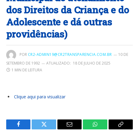
dos Direitos da Criança e do
Adolescente e dá outras
providências)
POR
CR2-ADMIN19@CR2TRANSPARENCIA.COM.BR
10 DE
SETEMBRO DE 1992
ATUALIZADO:
18 DE JULHO DE 2025
1 MIN DE LEITURA
Clique aqui para visualizar
Facebook
Twitter
E-
WhatsApp
Copiar
mail
Link