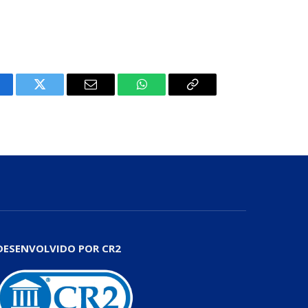
cebook
Twitter
E-
WhatsApp
Copiar
mail
Link
DESENVOLVIDO POR CR2