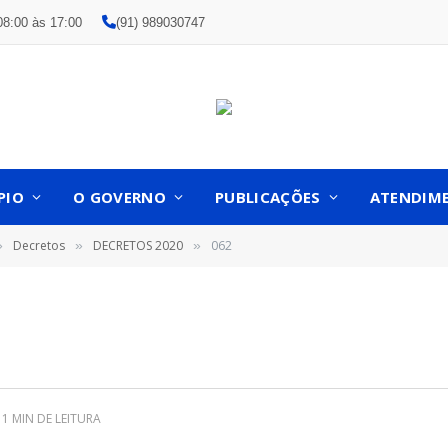
08:00 às 17:00
(91) 989030747
PIO
O GOVERNO
PUBLICAÇÕES
ATENDIM
Decretos
DECRETOS 2020
062
»
»
»
1 MIN DE LEITURA