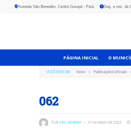
Avenida São Benedito, Centro Gurupá - Pará
Seg. a sex. de 
PÁGINA INICIAL
O MUNICÍ
VOCÊ ESTÁ EM:
Inicio
Publicações Oficiais
»
062
POR
CR2-ADMIN7
27 DE MAIO DE 2022