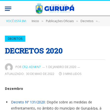
VOCÊ ESTÁ EM:
Inicio
Publicações Oficiais
Decretos
DECRE
»
»
»
DECRETOS
DECRETOS 2020
POR
CR2-ADMIN7
1 DE JANEIRO DE 2020
ATUALIZADO:
30 DE MAIO DE 2022
3 MINS LIDOS
Dezembro
Decreto Nº 131/2020
: Dispõe sobre as medidas de
enfrentamento, no âmbito do município de Gurupá/pa, à