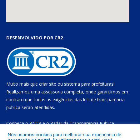
DESENVOLVIDO POR CR2
Muito mais que
criar site
ou
sistema para prefeituras
!
Realizamos uma
assessoria
completa, onde garantimos em
contrato que todas as exigências das
leis de transparência
pública
serão atendidas.
Conheça o
PNTP
e o
Radar da Transparência Pública
Nós usamos cookies para melhorar sua experiência de