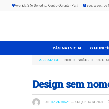
Avenida São Benedito, Centro Gurupá - Pará
Seg. a sex. de 
PÁGINA INICIAL
O MUNICÍ
VOCÊ ESTÁ EM:
Inicio
Notícias
PREFEITU
»
»
Design sem nom
POR
CR2-ADMIN21
4 DE JUNHO DE 2025