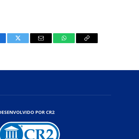
cebook
Twitter
E-
WhatsApp
Copiar
mail
Link
DESENVOLVIDO POR CR2