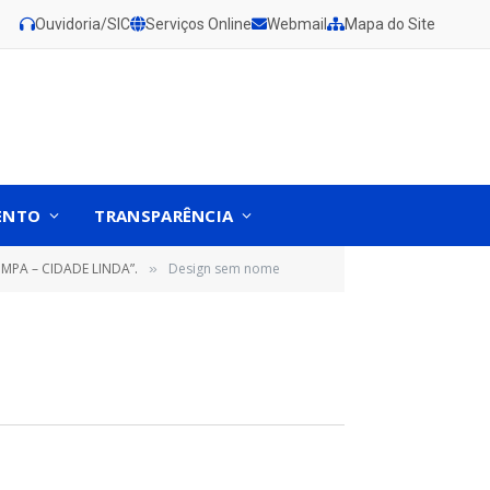
Ouvidoria/SIC
Serviços Online
Webmail
Mapa do Site
ENTO
TRANSPARÊNCIA
MPA – CIDADE LINDA”.
Design sem nome
»