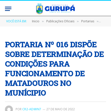
VOCÊ ESTÁ EM:
Inicio
Publicações Oficiais
Portarias
PORTA
»
»
»
PORTARIA Nº 016 DISPÕE
SOBRE DETERMINAÇÃO DE
CONDIÇÕES PARA
FUNCIONAMENTO DE
MATADOUROS NO
MUNÍCIPIO
POR
CR2-ADMIN7
27 DE MAIO DE 2022