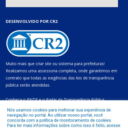
DESENVOLVIDO POR CR2
Muito mais que
criar site
ou
sistema para prefeituras
!
Realizamos uma
assessoria
completa, onde garantimos em
contrato que todas as exigências das
leis de transparência
pública
serão atendidas.
Conheça o
PNTP
e o
Radar da Transparência Pública
Nós usamos cookies para melhorar sua experiência de
navegação no portal. Ao utilizar nosso portal, você
concorda com a política de monitoramento de cookies.
Todos os direitos reservados a Prefeitura Municipal de Gurupá
Para ter mais informações sobre como isso é feito, acesse