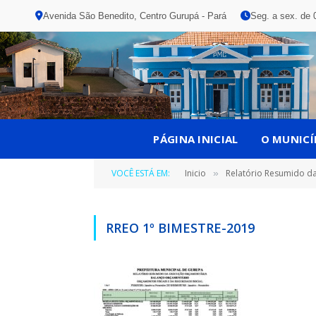
Avenida São Benedito, Centro Gurupá - Pará
Seg. a sex. de 
PÁGINA INICIAL
O MUNICÍ
VOCÊ ESTÁ EM:
Inicio
Relatório Resumido d
»
RREO 1º BIMESTRE-2019