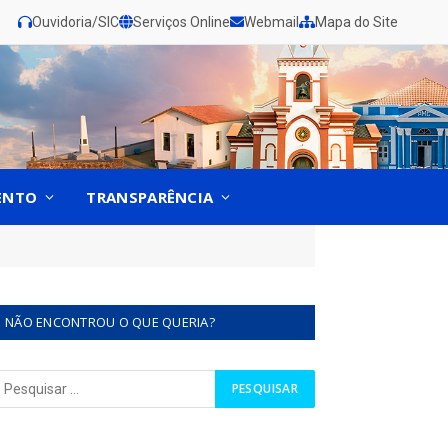
Ouvidoria/SIC
Serviços Online
Webmail
Mapa do Site
ENTO
TRANSPARÊNCIA
NÃO ENCONTROU O QUE QUERIA?