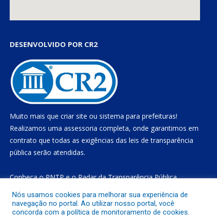
DESENVOLVIDO POR CR2
Muito mais que
criar site
ou
sistema para prefeituras
!
Realizamos uma
assessoria
completa, onde garantimos em
contrato que todas as exigências das
leis de transparência
pública
serão atendidas.
Conheça o
PNTP
e o
Radar da Transparência Pública
Nós usamos cookies para melhorar sua experiência de
navegação no portal. Ao utilizar nosso portal, você
concorda com a política de monitoramento de cookies.
Todos os direitos reservados a Prefeitura Municipal de Gurupá