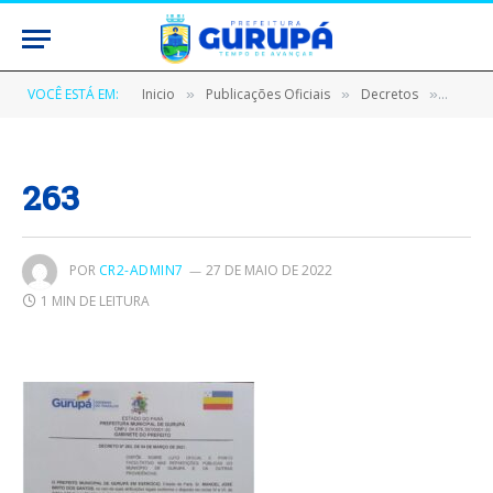
VOCÊ ESTÁ EM:
Inicio
Publicações Oficiais
Decretos
DECRE
»
»
»
263
POR
CR2-ADMIN7
27 DE MAIO DE 2022
1 MIN DE LEITURA