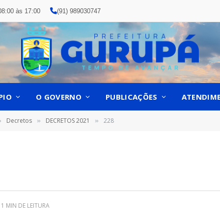
08:00 às 17:00
(91) 989030747
PIO
O GOVERNO
PUBLICAÇÕES
ATENDIM
Decretos
DECRETOS 2021
228
»
»
»
1 MIN DE LEITURA