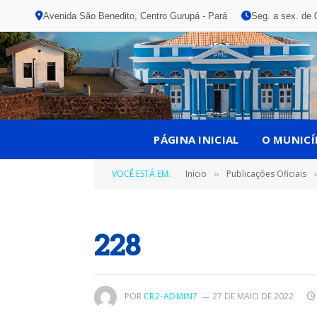
Avenida São Benedito, Centro Gurupá - Pará
Seg. a sex. de 
PÁGINA INICIAL
O MUNICÍ
VOCÊ ESTÁ EM:
Inicio
Publicações Oficiais
»
228
POR
CR2-ADMIN7
27 DE MAIO DE 2022