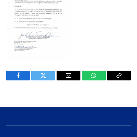
Facebook
Twitter
E-
WhatsApp
Copiar
mail
Link