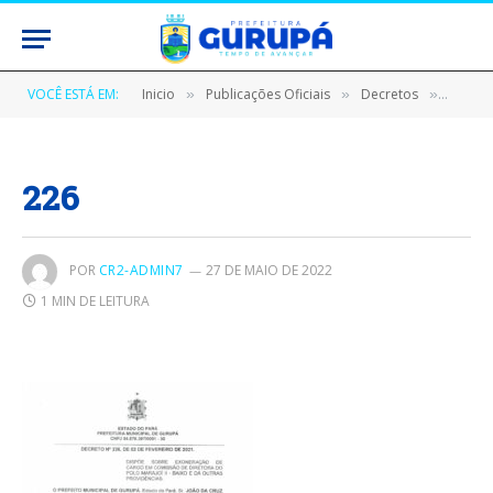
VOCÊ ESTÁ EM:
Inicio
Publicações Oficiais
Decretos
DECRE
»
»
»
226
POR
CR2-ADMIN7
27 DE MAIO DE 2022
1 MIN DE LEITURA