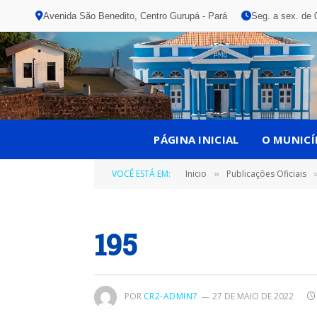
Avenida São Benedito, Centro Gurupá - Pará
Seg. a sex. de 
PÁGINA INICIAL
O MUNICÍ
VOCÊ ESTÁ EM:
Inicio
Publicações Oficiais
»
195
POR
CR2-ADMIN7
27 DE MAIO DE 2022