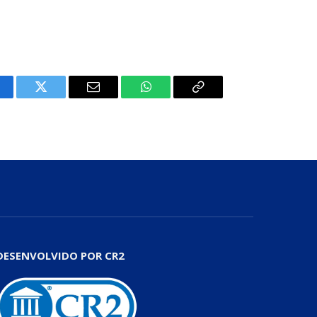
cebook
Twitter
E-
WhatsApp
Copiar
mail
Link
DESENVOLVIDO POR CR2