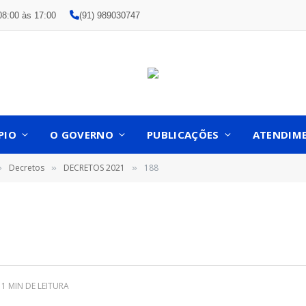
08:00 às 17:00
(91) 989030747
PIO
O GOVERNO
PUBLICAÇÕES
ATENDIM
Decretos
DECRETOS 2021
188
»
»
»
1 MIN DE LEITURA