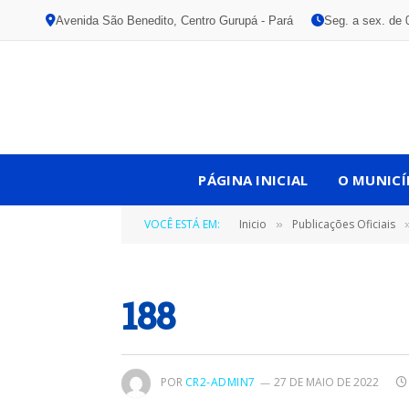
Avenida São Benedito, Centro Gurupá - Pará
Seg. a sex. de 
PÁGINA INICIAL
O MUNICÍ
VOCÊ ESTÁ EM:
Inicio
Publicações Oficiais
»
188
POR
CR2-ADMIN7
27 DE MAIO DE 2022