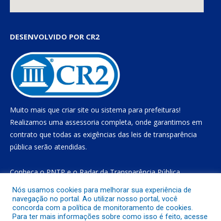
DESENVOLVIDO POR CR2
Muito mais que
criar site
ou
sistema para prefeituras
!
Realizamos uma
assessoria
completa, onde garantimos em
contrato que todas as exigências das
leis de transparência
pública
serão atendidas.
Conheça o
PNTP
e o
Radar da Transparência Pública
Nós usamos cookies para melhorar sua experiência de
navegação no portal. Ao utilizar nosso portal, você
concorda com a política de monitoramento de cookies.
Todos os direitos reservados a Prefeitura Municipal de Gurupá
Para ter mais informações sobre como isso é feito, acesse