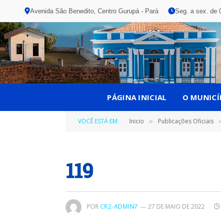
Avenida São Benedito, Centro Gurupá - Pará
Seg. a sex. de 
PÁGINA INICIAL
O MUNICÍ
VOCÊ ESTÁ EM:
Inicio
Publicações Oficiais
»
119
POR
CR2-ADMIN7
27 DE MAIO DE 2022