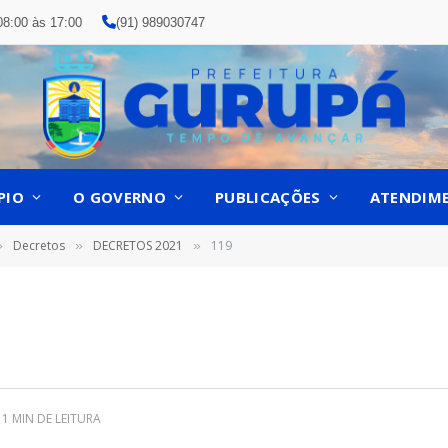
08:00 às 17:00
(91) 989030747
PIO
O GOVERNO
PUBLICAÇÕES
ATENDIM
Decretos
DECRETOS 2021
119
»
»
»
1 MIN DE LEITURA