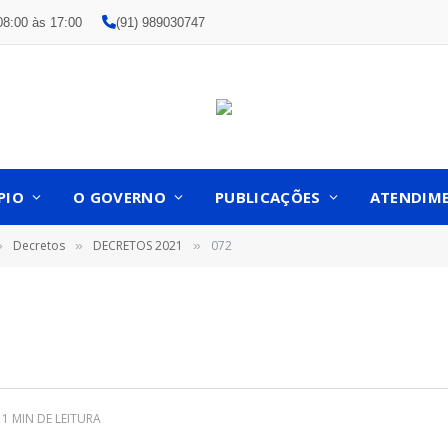
08:00 às 17:00
(91) 989030747
PIO
O GOVERNO
PUBLICAÇÕES
ATENDIM
Decretos
DECRETOS 2021
072
»
»
»
1 MIN DE LEITURA