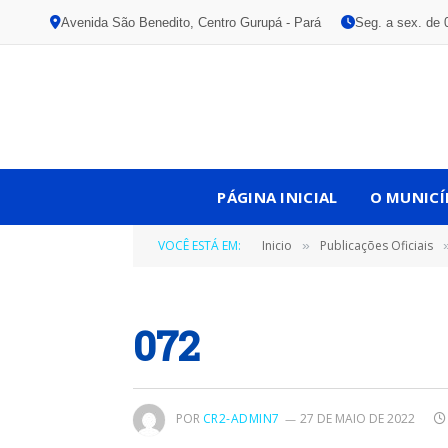
Avenida São Benedito, Centro Gurupá - Pará
Seg. a sex. de 
PÁGINA INICIAL
O MUNICÍ
VOCÊ ESTÁ EM:
Inicio
Publicações Oficiais
»
072
POR
CR2-ADMIN7
27 DE MAIO DE 2022