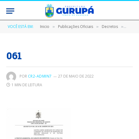
VOCÊ ESTÁ EM:
Inicio
Publicações Oficiais
Decretos
DECRE
»
»
»
061
POR
CR2-ADMIN7
27 DE MAIO DE 2022
1 MIN DE LEITURA