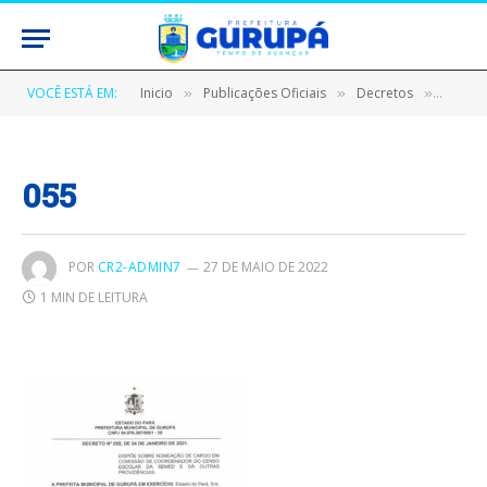
VOCÊ ESTÁ EM:
Inicio
Publicações Oficiais
Decretos
DECRE
»
»
»
055
POR
CR2-ADMIN7
27 DE MAIO DE 2022
1 MIN DE LEITURA