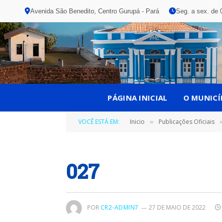
Avenida São Benedito, Centro Gurupá - Pará
Seg. a sex. de 
PÁGINA INICIAL
O MUNICÍ
VOCÊ ESTÁ EM:
Inicio
Publicações Oficiais
»
027
POR
CR2-ADMIN7
27 DE MAIO DE 2022