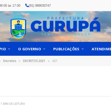
08:00 às 17:00
(91) 989030747
PIO
O GOVERNO
PUBLICAÇÕES
ATENDIM
Decretos
DECRETOS 2021
027
»
»
»
1 MIN DE LEITURA