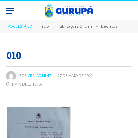
VOCÊ ESTÁ EM:
Inicio
Publicações Oficiais
Decretos
DECRE
»
»
»
010
POR
CR2-ADMIN7
27 DE MAIO DE 2022
1 MIN DE LEITURA