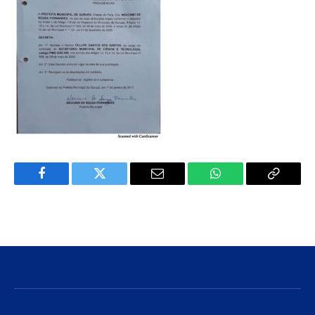
Facebook
Twitter
E-
WhatsApp
Copiar
mail
Link