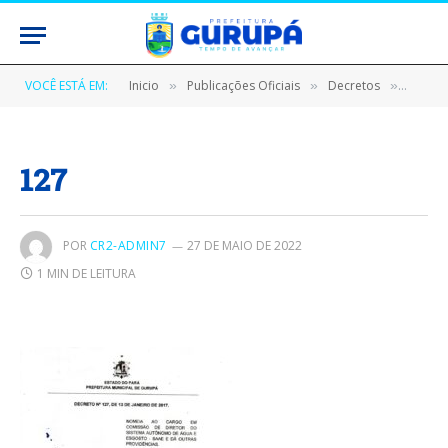
VOCÊ ESTÁ EM:
Inicio
Publicações Oficiais
Decretos
DECRE
»
»
»
127
POR
CR2-ADMIN7
27 DE MAIO DE 2022
1 MIN DE LEITURA