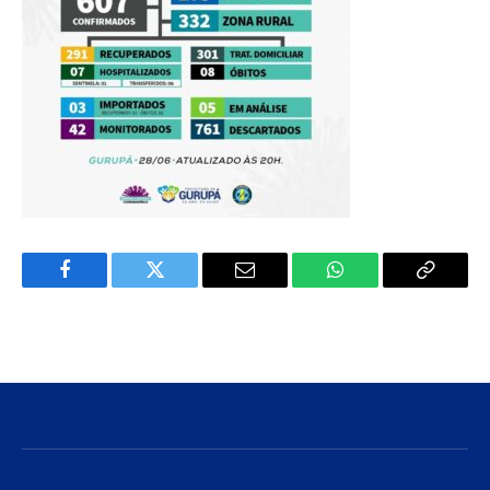
Facebook
Twitter
E-
WhatsApp
Copiar
mail
Link