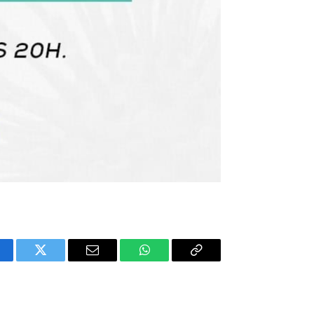
cebook
Twitter
E-
WhatsApp
Copiar
mail
Link