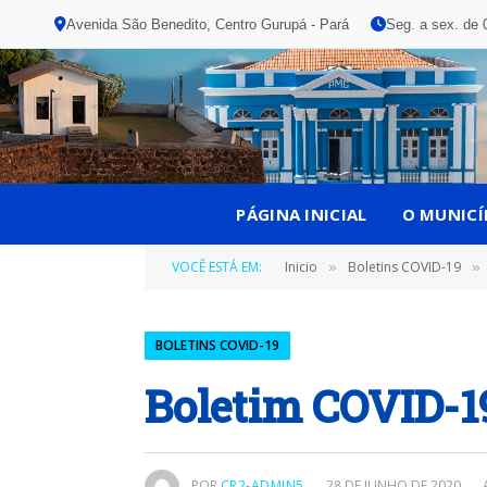
Avenida São Benedito, Centro Gurupá - Pará
Seg. a sex. de 
PÁGINA INICIAL
O MUNICÍ
VOCÊ ESTÁ EM:
Inicio
Boletins COVID-19
»
»
BOLETINS COVID-19
Boletim COVID-1
POR
CR2-ADMIN5
28 DE JUNHO DE 2020