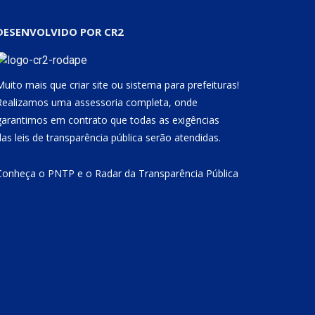
DESENVOLVIDO POR CR2
Muito mais que
criar site
ou
sistema para prefeituras
!
Realizamos uma
assessoria
completa, onde
garantimos em contrato que todas as exigências
das
leis de transparência pública
serão atendidas.
Conheça o
PNTP
e o
Radar da Transparência Pública