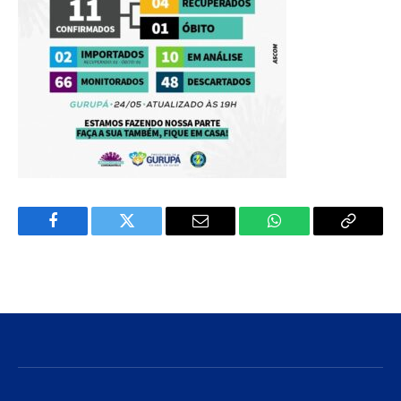
Facebook
Twitter
E-
WhatsApp
Copiar
mail
Link