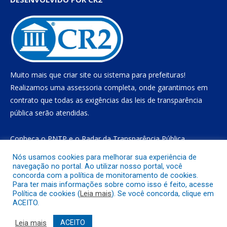
Muito mais que
criar site
ou
sistema para prefeituras
!
Realizamos uma
assessoria
completa, onde garantimos em
contrato que todas as exigências das
leis de transparência
pública
serão atendidas.
Conheça o
PNTP
e o
Radar da Transparência Pública
Nós usamos cookies para melhorar sua experiência de
navegação no portal. Ao utilizar nosso portal, você
concorda com a política de monitoramento de cookies.
Todos os direitos reservados a Prefeitura Municipal de Gurupá
Para ter mais informações sobre como isso é feito, acesse
Política de cookies (
Leia mais
). Se você concorda, clique em
ACEITO.
Mapa do Site
Acessar Área Administrativa
Acessar o Webmail
Leia mais
ACEITO