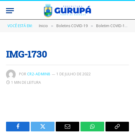
VOCÊ ESTÁ EM:
Inicio
Boletins COVID-19
Boletim COVID-19 (22/02/2021)
»
»
IMG-1730
POR
CR2-ADMIN8
1 DE JULHO DE 2022
1 MIN DE LEITURA
Facebook
Twitter
E-
WhatsApp
Copiar