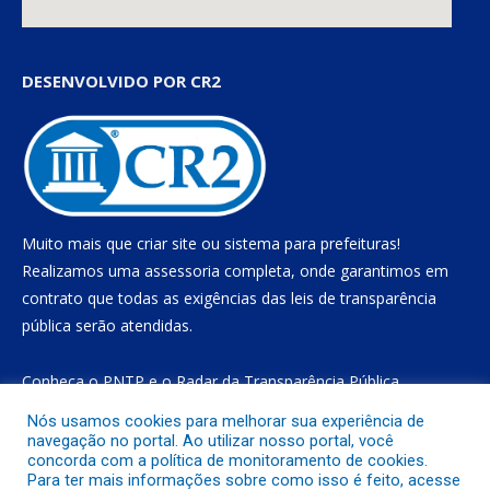
DESENVOLVIDO POR CR2
Muito mais que
criar site
ou
sistema para prefeituras
!
Realizamos uma
assessoria
completa, onde garantimos em
contrato que todas as exigências das
leis de transparência
pública
serão atendidas.
Conheça o
PNTP
e o
Radar da Transparência Pública
Nós usamos cookies para melhorar sua experiência de
navegação no portal. Ao utilizar nosso portal, você
concorda com a política de monitoramento de cookies.
Todos os direitos reservados a Prefeitura Municipal de Gurupá
Para ter mais informações sobre como isso é feito, acesse