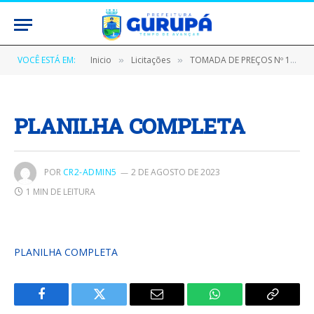
VOCÊ ESTÁ EM:
Inicio
Licitações
TOMADA DE PREÇOS Nº 180701/2023 – CPL/PMG (CONSTRUÇÃO DA ESCOLA MANOEL LOURENÇO DOS REIS EM MADEIRA 12(DOZE) SALAS, ZONA RURAL, RIO TAUARY, POLO TAUARY, MUNICÍPIO DE GURUPÁ)
»
»
PLANILHA COMPLETA
POR
CR2-ADMIN5
2 DE AGOSTO DE 2023
1 MIN DE LEITURA
PLANILHA COMPLETA
Facebook
Twitter
E-
WhatsApp
Copiar