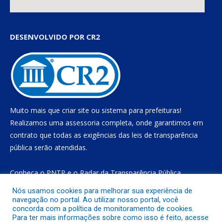
DESENVOLVIDO POR CR2
Muito mais que
criar site
ou
sistema para prefeituras
!
Realizamos uma
assessoria
completa, onde garantimos em
contrato que todas as exigências das
leis de transparência
pública
serão atendidas.
Conheça o
PNTP
e o
Radar da Transparência Pública
Nós usamos cookies para melhorar sua experiência de
navegação no portal. Ao utilizar nosso portal, você
concorda com a política de monitoramento de cookies.
Todos os direitos reservados a Prefeitura Municipal de Gurupá
Para ter mais informações sobre como isso é feito, acesse