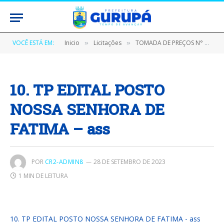
VOCÊ ESTÁ EM:
Inicio
Licitações
TOMADA DE PREÇOS N° 61002/2023-CPL/PMG (CONSTRUÇÃO POSTO DE ESTRATÉGIA SAÚDE DA FAMÍLIA NOSSA SENHORA DE FÁTIMA LOCALIZADO NO MUNICÍPIO DE GURUPÁ)
»
»
10. TP EDITAL POSTO
NOSSA SENHORA DE
FATIMA – ass
POR
CR2-ADMIN8
28 DE SETEMBRO DE 2023
1 MIN DE LEITURA
10. TP EDITAL POSTO NOSSA SENHORA DE FATIMA - ass