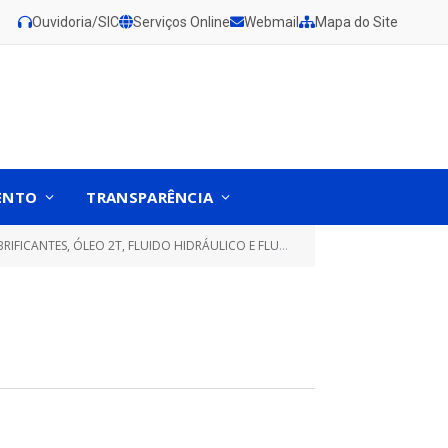
Ouvidoria/SIC
Serviços Online
Webmail
Mapa do Site
ENTO
TRANSPARÊNCIA
TES, ÓLEO 2T, FLUIDO HIDRÁULICO E FLUIDO DE FREIO)
EDITAL (8)
»