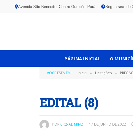
Avenida São Benedito, Centro Gurupá - Pará
Seg. a sex. de 
PÁGINA INICIAL
O MUNICÍ
VOCÊ ESTÁ EM:
Inicio
Licitações
PREGÃO 
»
»
EDITAL (8)
POR
CR2-ADMIN2
17 DE JUNHO DE 2022