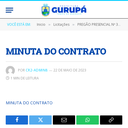
VOCÊ ESTÁ EM:
Inicio
Licitações
PREGÃO PRESENCIAL Nº 300301/2023 – CPL/PMG (AQUISIÇÃO DE MATERIAIS PERMANENTES PARA AS UNIDADES ADMINISTRATIVAS DO MUNICÍPIO DE GURUPÁ)
»
»
MINUTA DO CONTRATO
POR
CR2-ADMIN8
22 DE MAIO DE 2023
1 MIN DE LEITURA
MINUTA DO CONTRATO
Facebook
Twitter
E-
WhatsApp
Copiar