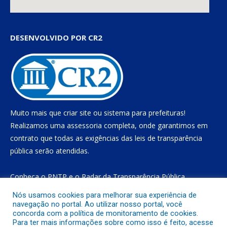
DESENVOLVIDO POR CR2
Muito mais que
criar site
ou
sistema para prefeituras
!
Realizamos uma
assessoria
completa, onde garantimos em
contrato que todas as exigências das
leis de transparência
pública
serão atendidas.
Conheça o
PNTP
e o
Radar da Transparência Pública
Nós usamos cookies para melhorar sua experiência de
navegação no portal. Ao utilizar nosso portal, você
concorda com a política de monitoramento de cookies.
Todos os direitos reservados a Prefeitura Municipal de Gurupá
Para ter mais informações sobre como isso é feito, acesse