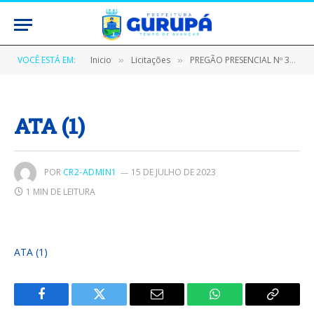
VOCÊ ESTÁ EM:
Inicio
Licitações
PREGÃO PRESENCIAL Nº 300301/2023 – CPL/PMG (AQUISIÇÃO DE MATERIAIS PERMANENTES PARA AS UNIDADES ADMINISTRATIVAS DO MUNICÍPIO DE GURUPÁ)
»
»
ATA (1)
POR
CR2-ADMIN1
15 DE JULHO DE 2023
1 MIN DE LEITURA
ATA (1)
Facebook
Twitter
E-
WhatsApp
Copiar