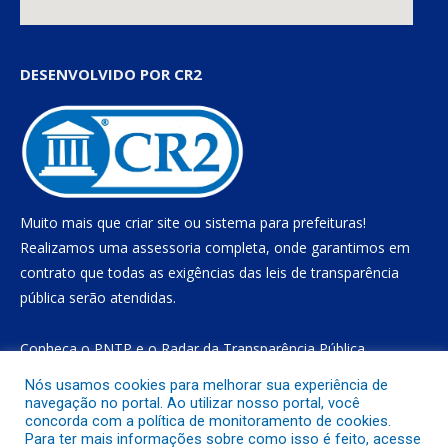
DESENVOLVIDO POR CR2
Muito mais que
criar site
ou
sistema para prefeituras
!
Realizamos uma
assessoria
completa, onde garantimos em
contrato que todas as exigências das
leis de transparência
pública
serão atendidas.
Conheça o
PNTP
e o
Radar da Transparência Pública
Nós usamos cookies para melhorar sua experiência de
navegação no portal. Ao utilizar nosso portal, você
concorda com a política de monitoramento de cookies.
Todos os direitos reservados a Prefeitura Municipal de Gurupá
Para ter mais informações sobre como isso é feito, acesse