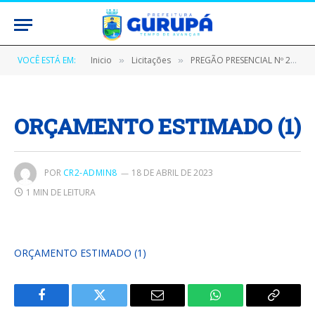
VOCÊ ESTÁ EM:
Inicio
Licitações
PREGÃO PRESENCIAL Nº 290301/2023 (AQUISIÇÃO DE SERVIÇOS DE MANUTENÇÃO DE CENTRAL DE AR, COM REPOSIÇÃO DE PEÇAS E ACESSÓRIOS)
»
»
ORÇAMENTO ESTIMADO (1)
POR
CR2-ADMIN8
18 DE ABRIL DE 2023
1 MIN DE LEITURA
ORÇAMENTO ESTIMADO (1)
Facebook
Twitter
E-
WhatsApp
Copiar