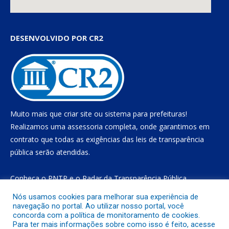
DESENVOLVIDO POR CR2
Muito mais que
criar site
ou
sistema para prefeituras
!
Realizamos uma
assessoria
completa, onde garantimos em
contrato que todas as exigências das
leis de transparência
pública
serão atendidas.
Conheça o
PNTP
e o
Radar da Transparência Pública
Nós usamos cookies para melhorar sua experiência de
navegação no portal. Ao utilizar nosso portal, você
concorda com a política de monitoramento de cookies.
Todos os direitos reservados a Prefeitura Municipal de Gurupá
Para ter mais informações sobre como isso é feito, acesse