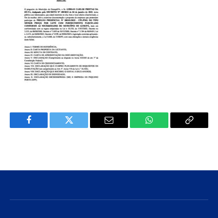
Facebook
Twitter
E-
WhatsApp
Copiar
mail
Link