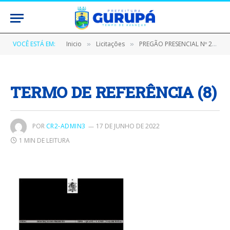
VOCÊ ESTÁ EM:
Inicio
Licitações
PREGÃO PRESENCIAL Nº 260601/2021 (AQUISIÇÃO DE MATERIAL GRÁFICO, A FIM DE ATENDER AS DEMANDAS DAS UNIDADES ADMINISTRATIVAS DO MUNICÍPIO DE GURUPÁ/PA)
»
»
TERMO DE REFERÊNCIA (8)
POR
CR2-ADMIN3
17 DE JUNHO DE 2022
1 MIN DE LEITURA