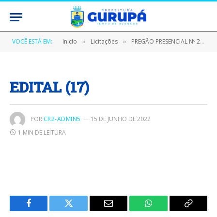
VOCÊ ESTÁ EM:
Inicio
Licitações
PREGÃO PRESENCIAL Nº 240101/2022 (AQUISIÇÃO DE FORNECIMENTO MATERIAL DE CONSUMO PARA SUPRIR AS NECESSIDADES DA SECRETARIA MUNICIPAL DE SAÚDE DE GURUPÁ)
»
»
EDITAL (17)
POR
CR2-ADMIN5
15 DE JUNHO DE 2022
1 MIN DE LEITURA
Facebook
Twitter
E-
WhatsApp
Copiar