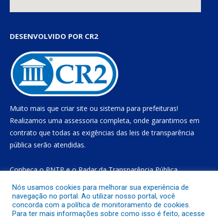
DESENVOLVIDO POR CR2
Muito mais que
criar site
ou
sistema para prefeituras
!
Realizamos uma
assessoria
completa, onde garantimos em
contrato que todas as exigências das
leis de transparência
pública
serão atendidas.
Conheça o
PNTP
e o
Radar da Transparência Pública
Nós usamos cookies para melhorar sua experiência de
navegação no portal. Ao utilizar nosso portal, você
concorda com a política de monitoramento de cookies.
Todos os direitos reservados a Prefeitura Municipal de Gurupá
Para ter mais informações sobre como isso é feito, acesse