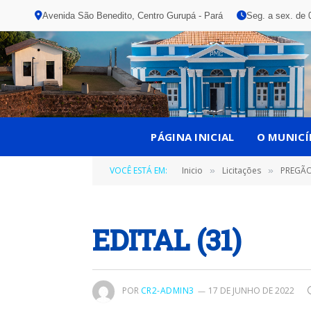
Avenida São Benedito, Centro Gurupá - Pará
Seg. a sex. de 
PÁGINA INICIAL
O MUNICÍ
VOCÊ ESTÁ EM:
Inicio
Licitações
PREGÃO 
»
»
EDITAL (31)
POR
CR2-ADMIN3
17 DE JUNHO DE 2022