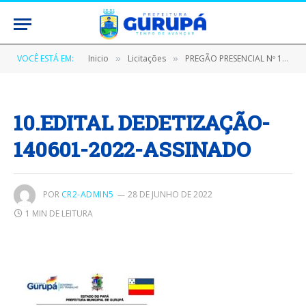
VOCÊ ESTÁ EM:
Inicio
Licitações
PREGÃO PRESENCIAL Nº 140601/2022 – CPL/PMG (SERVIÇOS DE DEDETIZAÇÃO EM PRÉDIOS PÚBLICOS DO MUNICÍPIO DE GURUPÁ/PA)
»
»
10.EDITAL DEDETIZAÇÃO-
140601-2022-ASSINADO
POR
CR2-ADMIN5
28 DE JUNHO DE 2022
1 MIN DE LEITURA