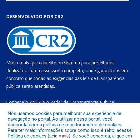
DESENVOLVIDO POR CR2
Muito mais que
criar site
ou
sistema para prefeituras
!
Realizamos uma
assessoria
completa, onde garantimos em
contrato que todas as exigências das
leis de transparência
pública
serão atendidas.
Conheça o
PNTP
e o
Radar da Transparência Pública
Nós usamos cookies para melhorar sua experiência de
navegação no portal. Ao utilizar nosso portal, você
concorda com a política de monitoramento de cookies.
Todos os direitos reservados a Prefeitura Municipal de Gurupá
Para ter mais informações sobre como isso é feito, acesse
Política de cookies (
Leia mais
). Se você concorda, clique em