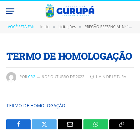
VOCÊ ESTÁ EM:
Inicio
Licitações
PREGÃO PRESENCIAL Nº 130801/2022 (AQUISIÇÃO DE MATERIAIS GRÁFICOS, PARA ATENDER AS NECESSIDADES DAS UNIDADES ADMINISTRATIVAS DO MUNICÍPIO DE GURUPÁ)
»
»
TERMO DE HOMOLOGAÇÃO
POR
CR2
6 DE OUTUBRO DE 2022
1 MIN DE LEITURA
TERMO DE HOMOLOGAÇÃO
Facebook
Twitter
E-
WhatsApp
Copiar
mail
Link