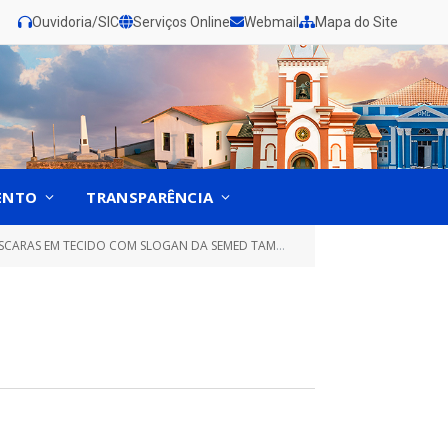
Ouvidoria/SIC
Serviços Online
Webmail
Mapa do Site
ENTO
TRANSPARÊNCIA
O, TERMÔMETRO SENSOR CLÍNICO, LUVAS AMARELAS CANO CURTO, DISPENSADOR DE ÁLCOOL, ÁLCOOL GEL 5 LITROS)