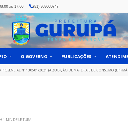
08:00 às 17:00
(91) 989030747
PIO
O GOVERNO
PUBLICAÇÕES
ATENDIM
AL Nº 130501/2021 (AQUISIÇÃO DE MATERIAIS DE CONSUMO (EPI) MÁSCARAS EM TECIDO COM SLOGAN DA SEMED TAMANHOS (INFANTIL, P,M,G), RECIPIENTE BISNAGA, AVENTAL PLÁSTIC
1 MIN DE LEITURA