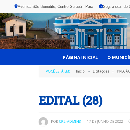
Avenida São Benedito, Centro Gurupá - Pará
Seg. a sex. de 
PÁGINA INICIAL
O MUNICÍ
VOCÊ ESTÁ EM:
Inicio
Licitações
PREGÃO PRESENCI
»
»
EDITAL (28)
POR
CR2-ADMIN3
17 DE JUNHO DE 2022