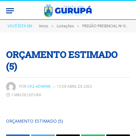
VOCÊ ESTÁ EM:
Inicio
Licitações
PREGÃO PRESENCIAL Nº 020301/2023 (AQUISIÇÃO DE FORNECIMENTO MATERIAL DE CONSUMO PARA SUPRIR AS NECESSIDADES DA SECRETARIA MUNICIPAL DE SAÚDE DE GURUPÁ)
»
»
ORÇAMENTO ESTIMADO
(5)
POR
CR2-ADMIN8
13 DE ABRIL DE 2023
1 MIN DE LEITURA
ORÇAMENTO ESTIMADO (5)