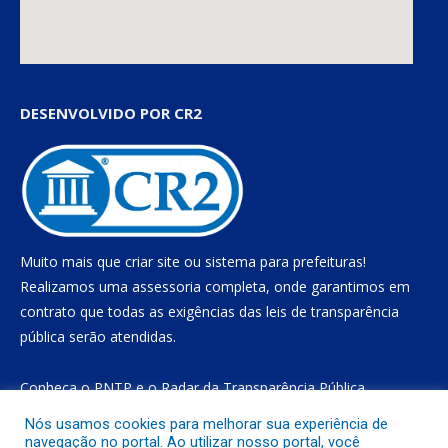
DESENVOLVIDO POR CR2
Muito mais que
criar site
ou
sistema para prefeituras
!
Realizamos uma
assessoria
completa, onde garantimos em
contrato que todas as exigências das
leis de transparência
pública
serão atendidas.
Conheça o
PNTP
e o
Radar da Transparência Pública
Nós usamos cookies para melhorar sua experiência de
navegação no portal. Ao utilizar nosso portal, você