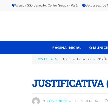
Avenida São Benedito, Centro Gurupá - Pará
Seg. a sex. de 
PÁGINA INICIAL
O MUNICÍ
VOCÊ ESTÁ EM:
Inicio
Licitações
PREGÃO P
»
»
JUSTIFICATIVA 
POR
CR2-ADMIN8
13 DE ABRIL DE 2023