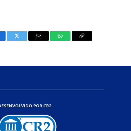
cebook
Twitter
E-
WhatsApp
Copiar
mail
Link
DESENVOLVIDO POR CR2